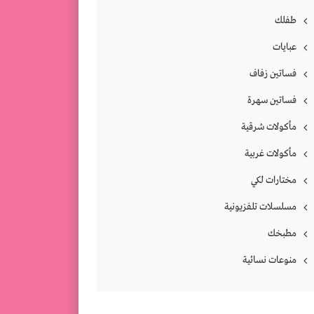
طفلك
عبايات
فساتين زفاف
فساتين سهرة
مأكولات شرقية
مأكولات غربية
مختارات لكي
مسلسلات تلفزيونية
مطبخك
منوعات نسائية