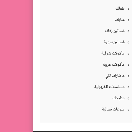
طفلك
عبايات
فساتين زفاف
فساتين سهرة
مأكولات شرقية
مأكولات غربية
مختارات لكي
مسلسلات تلفزيونية
مطبخك
منوعات نسائية