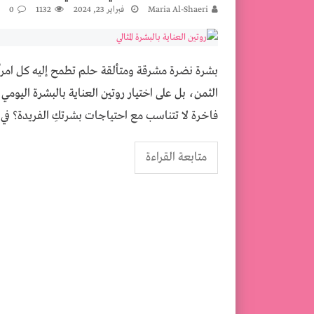
كيفية عمل مكرمية ستائر في المنزل
Maria Al-Shaeri
فبراير 23, 2024
1132
0
تخطي ما بعد الولادة القيصرية ـ العناية بالج
بشرة نضرة مشرقة ومتألقة حلم تطمح إليه كل امرأة
الثمن، بل على اختيار روتين العناية بالبشرة اليو
فاخرة لا تتناسب مع احتياجات بشرتكِ الفريدة؟ في
متابعة القراءة