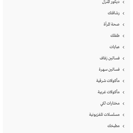
ديكور المنزل
رشاقتك
صحة المرأة
طفلك
عبايات
فساتين زفاف
فساتين سهرة
مأكولات شرقية
مأكولات غربية
مختارات لكي
مسلسلات تلفزيونية
مطبخك