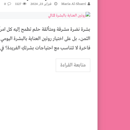
كيفية عمل مكرمية ستائر في المنزل
Maria Al-Shaeri
فبراير 23, 2024
1127
0
تخطي ما بعد الولادة القيصرية ـ العناية بالج
بشرة نضرة مشرقة ومتألقة حلم تطمح إليه كل امرأة
الثمن، بل على اختيار روتين العناية بالبشرة اليو
فاخرة لا تتناسب مع احتياجات بشرتكِ الفريدة؟ في
متابعة القراءة