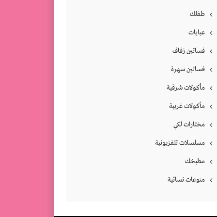
طفلك
عبايات
فساتين زفاف
فساتين سهرة
مأكولات شرقية
مأكولات غربية
مختارات لكي
مسلسلات تلفزيونية
مطبخك
منوعات نسائية