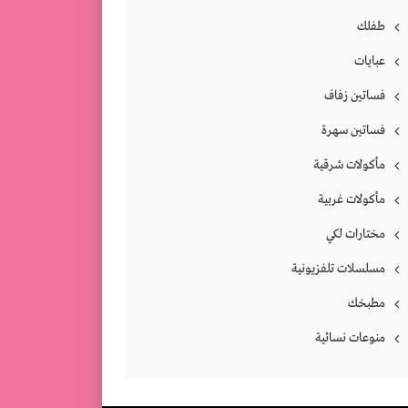
طفلك
عبايات
فساتين زفاف
فساتين سهرة
مأكولات شرقية
مأكولات غربية
مختارات لكي
مسلسلات تلفزيونية
مطبخك
منوعات نسائية