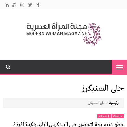
م
نس
مت
ا
ت
بك
ي
ا
حلى السنيكرز
⁄
الرئيسية
حلى السنيكرز
مطبخك
الحلويات
خطوات بسيطة لتحضير حلى السنكرس البارد بنكهة لذيذة