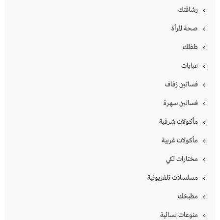
رشاقتك
صحة المرأة
طفلك
عبايات
فساتين زفاف
فساتين سهرة
مأكولات شرقية
مأكولات غربية
مختارات لكي
مسلسلات تلفزيونية
مطبخك
منوعات نسائية