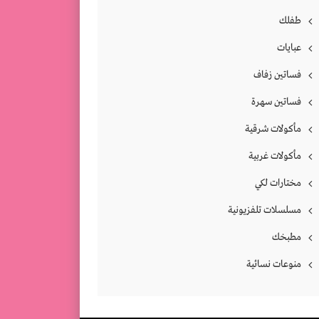
طفلك
عبايات
فساتين زفاف
فساتين سهرة
مأكولات شرقية
مأكولات غربية
مختارات لكي
مسلسلات تلفزيونية
مطبخك
منوعات نسائية