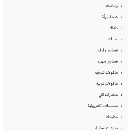
رشاقتك
صحة المرأة
طفلك
عبايات
فساتين زفاف
فساتين سهرة
مأكولات شرقية
مأكولات غربية
مختارات لكي
مسلسلات تلفزيونية
مطبخك
منوعات نسائية