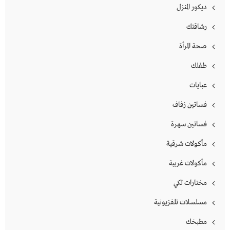
ديكور المنزل
رشاقتك
صحة المرأة
طفلك
عبايات
فساتين زفاف
فساتين سهرة
مأكولات شرقية
مأكولات غربية
مختارات لكي
مسلسلات تلفزيونية
مطبخك