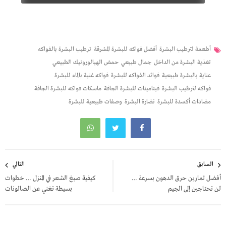
أطعمة لترطيب البشرة
أفضل فواكه للبشرة المشرقة
ترطيب البشرة بالفواكه
تغذية البشرة من الداخل
جمال طبيعي
حمض الهيالورونيك الطبيعي
عناية بالبشرة طبيعية
فوائد الفواكه للبشرة
فواكه غنية بالماء للبشرة
فواكه لترطيب البشرة
فيتامينات للبشرة الجافة
ماسكات فواكه للبشرة الجافة
مضادات أكسدة للبشرة
نضارة البشرة
وصفات طبيعية للبشرة
تصفّح
السابق
التالي
المقالات
أفضل تمارين حرق الدهون بسرعة …
كيفية صبغ الشعر في المنزل … خطوات
لن تحتاجين إلى الجيم
بسيطة تغني عن الصالونات