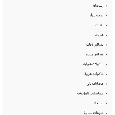
رشاقتك
صحة المرأة
طفلك
عبايات
فساتين زفاف
فساتين سهرة
مأكولات شرقية
مأكولات غربية
مختارات لكي
مسلسلات تلفزيونية
مطبخك
منوعات نسائية