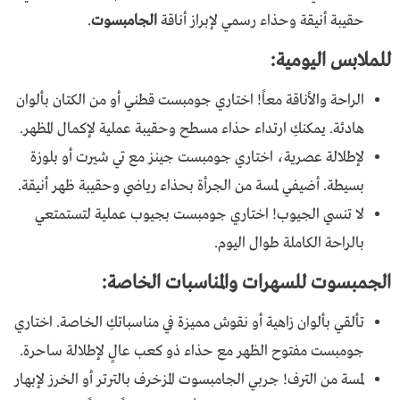
حقيبة أنيقة وحذاء رسمي لإبراز أناقة
الجامبسوت
.
للملابس اليومية:
الراحة والأناقة معاً! اختاري جومبست قطني أو من الكتان بألوان
هادئة. يمكنكِ ارتداء حذاء مسطح وحقيبة عملية لإكمال المظهر.
لإطلالة عصرية، اختاري جومبست جينز مع تي شيرت أو بلوزة
بسيطة. أضيفي لمسة من الجرأة بحذاء رياضي وحقيبة ظهر أنيقة.
لا تنسي الجيوب! اختاري جومبست بجيوب عملية لتستمتعي
بالراحة الكاملة طوال اليوم.
الجمبسوت للسهرات والمناسبات الخاصة:
تألقي بألوان زاهية أو نقوش مميزة في مناسباتكِ الخاصة. اختاري
جومبست مفتوح الظهر مع حذاء ذو كعب عالٍ لإطلالة ساحرة.
لمسة من الترف! جربي الجامبسوت المزخرف بالترتر أو الخرز لإبهار