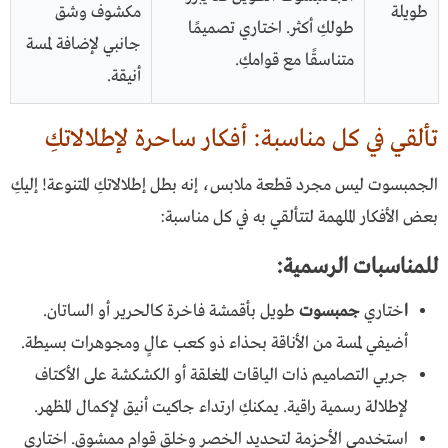
طويلة
مكشوف وشق
طولكِ أكثر. اختاري تصميمًا
جانبي لإضافة لمسة
متناسقًا مع قوامكِ.
أنيقة.
تألقي في كل مناسبة: أفكار ساحرة لإطلالاتكِ
الجمبسوت ليس مجرد قطعة ملابس، إنه بطل إطلالاتكِ المتنوعة! إليكِ
بعض الأفكار الملهمة لتتألقي به في كل مناسبة:
للمناسبات الرسمية:
ا
ختاري
جمبسوت
طويل بأقمشة فاخرة كالحرير أو الساتان.
أضيفي لمسة من الأناقة بحذاء ذو كعب عالٍ ومجوهرات بسيطة.
جربي التصاميم ذات الياقات المغلقة أو الكشكشة على الأكتاف
لإطلالة رسمية راقية. يمكنكِ ارتداء جاكيت أنيق لإكمال المظهر.
استخدمي الأحزمة لتحديد الخصر وخلق قوام ممشوق. اختاري