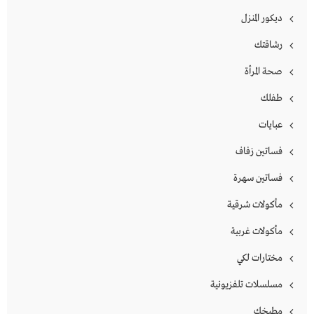
ديكور المنزل
رشاقتك
صحة المرأة
طفلك
عبايات
فساتين زفاف
فساتين سهرة
مأكولات شرقية
مأكولات غربية
مختارات لكي
مسلسلات تلفزيونية
مطبخك