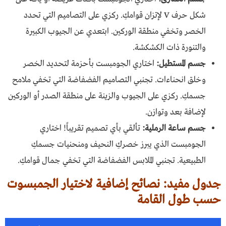
شكل حرف V لإتزان قوامكِ. ركزي على التصاميم التي تحدد
الخصر وتخفي منطقة الوركين. ابتعدي عن الجيوب الكبيرة
والتنورة ذات الكشكشة.
جسم المستطيل:
اختاري الجومبست بأحزمة لتحديد الخصر
وخلق انحناءات. تجنبي التصاميم الفضفاضة التي تخفي ملامح
جسمكِ. ركزي على الجيوب والزينة على منطقة الصدر أو الوركين
لإضافة بعد وتوازن.
جسم ساعة الرملية:
تألقي بأي تصميم تقريباً! اختاري
الجومبست الذي يبرز خصركِ النحيف ومنحنيات جسمكِ
الطبيعية. تجنبي الملابس الفضفاضة التي تخفي جمال قوامكِ.
جدول مفيد: نصائح إضافية لاختيار الجمبسوت
حسب طول القامة