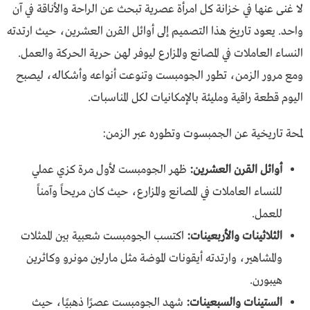
لا غنى عنها في خزانة كل امرأة عصرية تبحث عن الراحة والأناقة في آن
واحد. يعود تاريخ هذا التصميم إلى أوائل القرن العشرين، حيث ارتدته
النساء العاملات في المصانع والمزارع ليوفر لهن حرية الحركة والعمل.
ومع مرور الزمن، تطور الجومبست وتنوعت أنواعه وأشكاله، ليصبح
اليوم قطعة راقية ومليئة بالإمكانيات لكل المناسبات.
لمحة تاريخية عن الجمبسوت وتطوره عبر الزمن:
أوائل القرن العشرين:
ظهر الجومبست لأول مرة كزي عملي
للنساء العاملات في المصانع والمزارع، حيث كان مريحاً وآمناً
للعمل.
الثلاثينات والأربعينات:
اكتسب الجومبست شعبية بين الممثلات
والمشاهير، وارتدته أيقونات الموضة مثل مارلين مونرو وكاثرين
هيبورن.
الستينات والسبعينات:
شهد الجومبست عصرًا ذهبيًا، حيث