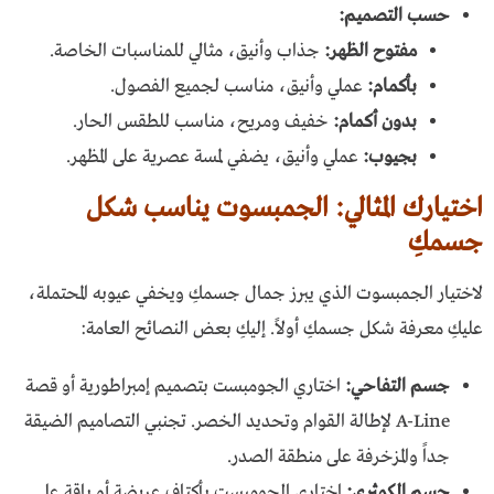
حسب التصميم:
مفتوح الظهر:
جذاب وأنيق، مثالي للمناسبات الخاصة.
بأكمام:
عملي وأنيق، مناسب لجميع الفصول.
بدون أكمام:
خفيف ومريح، مناسب للطقس الحار.
بجيوب:
عملي وأنيق، يضفي لمسة عصرية على المظهر.
اختيارك المثالي: الجمبسوت يناسب شكل
جسمكِ
لاختيار الجمبسوت الذي يبرز جمال جسمكِ ويخفي عيوبه المحتملة،
عليكِ معرفة شكل جسمكِ أولاً. إليكِ بعض النصائح العامة:
جسم التفاحي:
اختاري الجومبست بتصميم إمبراطورية أو قصة
A-Line لإطالة القوام وتحديد الخصر. تجنبي التصاميم الضيقة
جداً والمزخرفة على منطقة الصدر.
جسم الكمثرى:
اختاري الجومبست بأكتاف عريضة أو ياقة على