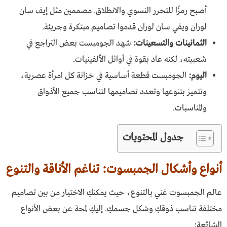
أصبح رمزًا للتحرر النسوي والانطلاق. مصممين مثل إيف سان
لوران ويفي سان لوران قدموا تصاميم مبتكرة وجريئة.
الثمانينات والتسعينات:
شهد الجومبست بعض التراجع في
شعبيته، لكنه عاد بقوة في أوائل الألفينيات.
اليوم:
الجومبست قطعة أساسية في خزانة كل امرأة عصرية،
وتتميز بتنوعها وتعدد تصاميمها لتناسب جميع الأذواق
والمناسبات.
جدول المحتويات
أنواع وأشكال الجمبسوت: تناغم الأناقة والتنوع
عالم الجمبسوت غني بالتنوع، حيث يمكنكِ الاختيار من بين تصاميم
مختلفة تناسب ذوقكِ وشكل جسمكِ. إليكِ لمحة عن بعض الأنواع
الشائعة: