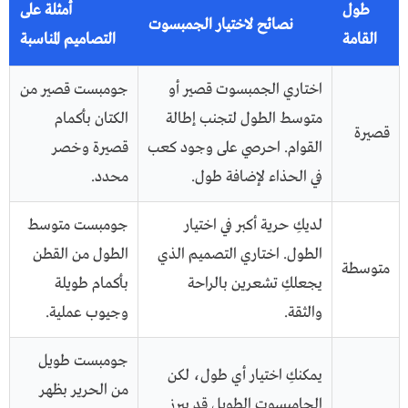
طول
أمثلة على
نصائح لاختيار الجمبسوت
القامة
التصاميم المناسبة
اختاري الجمبسوت قصير أو
جومبست قصير من
متوسط الطول لتجنب إطالة
الكتان بأكمام
قصيرة
القوام. احرصي على وجود كعب
قصيرة وخصر
في الحذاء لإضافة طول.
محدد.
لديكِ حرية أكبر في اختيار
جومبست متوسط
الطول. اختاري التصميم الذي
الطول من القطن
متوسطة
يجعلكِ تشعرين بالراحة
بأكمام طويلة
والثقة.
وجيوب عملية.
جومبست طويل
يمكنكِ اختيار أي طول، لكن
من الحرير بظهر
الجامبسوت الطويل قد يبرز