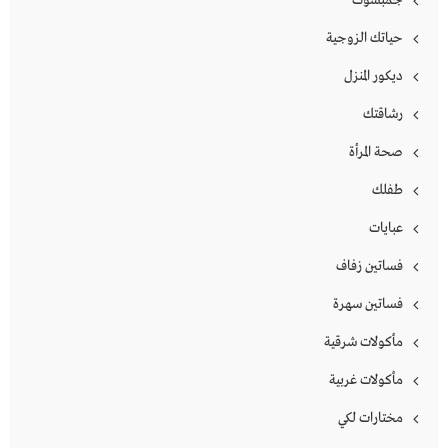
جمبسوت
حياتك الزوجية
ديكور المنزل
رشاقتك
صحة المرأة
طفلك
عبايات
فساتين زفاف
فساتين سهرة
مأكولات شرقية
مأكولات غربية
مختارات لكي