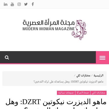
م
نس
مت
ا
ت
بك
ي
ا
⁄
⁄
الرئيسية
مختارات لكي
ماهو الديزرت نيكوتين DZRT: وهل يساعدك على ترك التدخين؟
مختارات لكي
صحة المرأة
منوعات نسائية
ماهو الديزرت نيكوتين DZRT: وهل