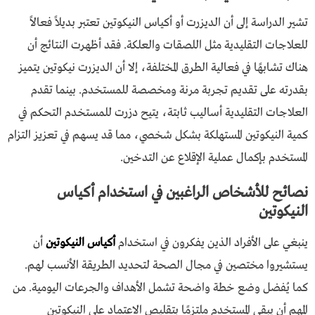
تشير الدراسة إلى أن الديزرت أو أكياس النيكوتين تعتبر بديلاً فعالاً
للعلاجات التقليدية مثل اللصقات والعلكة. فقد أظهرت النتائج أن
هناك تشابهًا في فعالية الطرق المختلفة، إلا أن الديزرت نيكوتين يتميز
بقدرته على تقديم تجربة مرنة ومخصصة للمستخدم. بينما تقدم
العلاجات التقليدية أساليب ثابتة، يتيح دزرت للمستخدم التحكم في
كمية النيكوتين المستهلكة بشكل شخصي، مما قد يسهم في تعزيز التزام
المستخدم بإكمال عملية الإقلاع عن التدخين.
نصائح للأشخاص الراغبين في استخدام أكياس
النيكوتين
ينبغي على الأفراد الذين يفكرون في استخدام
أكياس النيكوتين
أن
يستشيروا مختصين في مجال الصحة لتحديد الطريقة الأنسب لهم.
كما يُفضل وضع خطة واضحة تشمل الأهداف والجرعات اليومية. من
المهم أن يبقى المستخدم ملتزمًا بتقليص الاعتماد على النيكوتين