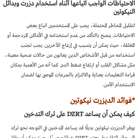
الاحتياطات الواجب اتباعها أثناء استخدام دزرت وبدائل
النيكوتين
لتقليل المخاطر المحتملة، يجب على المستخدمين اتباع بعض
الاحتياطات. ينصح بالتأكد من عدم استخدامه في الأماكن المزدحمة أو
المغلقة، حيث يمكن أن يتسبب في إزعاج للآخرين. يجب تجنب
استخدامه من قبل الأشخاص الذين يعانون من حالات صحية معينة،
مثل مشاكل القلب أو ارتفاع ضغط الدم. كما أنه من الأهمية بمكان
قراءة التعليمات بعناية والالتزام بالجرعات الموصى بها لضمان
الاستخدام الآمن.
*فوائد الديزرت نيكوتين
كيف يمكن أن يساعد DZRT على ترك التدخين
يوفر الديزرت نيكوتين بديلًا قد يساعد المدخنين في التوجه نحو ترك
السجائر التقليدية. يعتبر DZRT خيارًا محسنًا، حيث يمكن أن يقلل