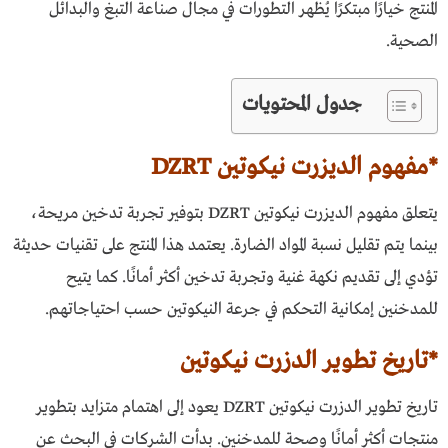
المنتج خيارًا مبتكرًا يُظهر التطورات في مجال صناعة التبغ والبدائل
الصحية.
جدول المحتويات
*مفهوم الديزرت نيكوتين DZRT
يتعلق مفهوم الديزرت نيكوتين DZRT بتوفير تجربة تدخين مريحة،
بينما يتم تقليل نسبة المواد الضارة. يعتمد هذا المنتج على تقنيات حديثة
تؤدي إلى تقديم نكهة غنية وتجربة تدخين أكثر أمانًا. كما يتيح
للمدخنين إمكانية التحكم في جرعة النيكوتين حسب احتياجاتهم.
*تاريخ تطوير الدزرت نيكوتين
تاريخ تطوير الدزرت نيكوتين DZRT يعود إلى اهتمام متزايد بتطوير
منتجات أكثر أمانًا وصحة للمدخنين. بدأت الشركات في البحث عن